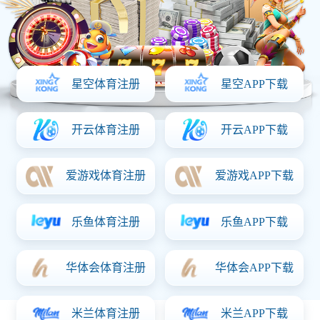
手机App
网页版
中国女篮备战曝光！2米26张
子宇变瘦了，2米01女版奥尼
尔卡位吃饼
2026-06-09 15:04
46 次阅读
首页
/
体育热点