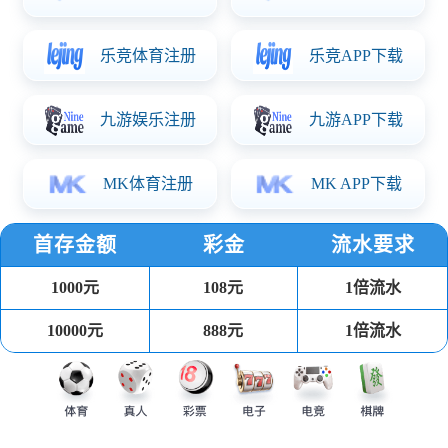
中国女篮备战新周期的号角已经吹响，近日公开的训
练画面中，两位内线巨人的身影格外引人注目。身高
达2米26的张子宇身形明显变得更为精悍，而被称为
“女版奥尼尔”的2米01中锋则展现了恐怖的卡位与吃饼
能力。这组“双塔”组合的进化，无疑为球队在亚洲赛
场乃至世界舞台的竞争中注入了新的底气。从镜头中
可以看到，年轻球员们正用汗水诠释着“备战”二字的
重量，而这背后的战术革新与个人蜕变，正是我们关
注的焦点。