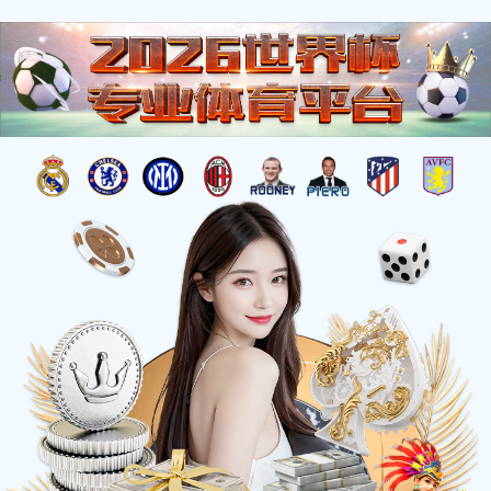
注册入口
用户协议
最近更新：2025年7月
一、协议说明
在您访问、注册或使用华体会平台平台所提供的任何服务
前，请仔细阅读本《用户协议》。使用平台即视为同意全部
条款。
二、用户注册与信息
用户需确保所提交的注册资料真实、准确。若发现信息虚假
或存在风险，华体会平台平台有权暂停或终止其账户。